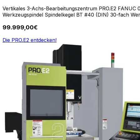
Vertikales 3-Achs-Bearbeitungszentrum PRO.E2 FANUC 0
Werkzeugspindel Spindelkegel BT #40 (DIN) 30-fach We
99.999,00€
Die PRO.E2 entdecken!